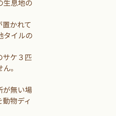
の生息地の
。
が置かれて
地タイルの
のサケ３匹
せん。
所が無い場
を動物ディ