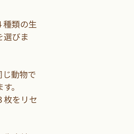
４種類の生
を選びま
同じ動物で
ます。
３枚をリセ
。