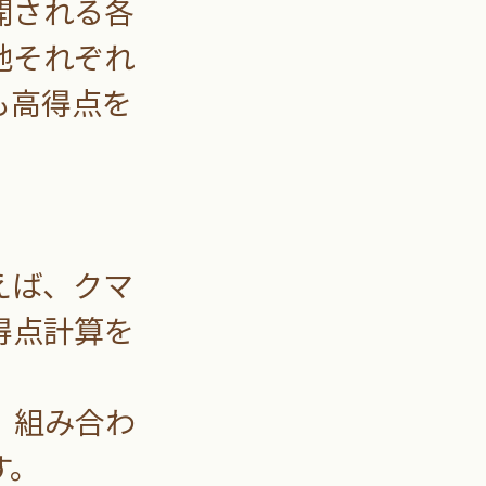
開される各
地それぞれ
も高得点を
えば、クマ
得点計算を
、組み合わ
す。