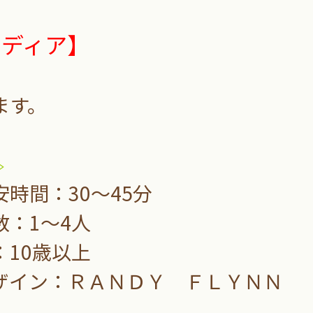
カディア】
ます。
≫
時間：30～45分
数：1～4人
：10歳以上
ザイン：ＲＡＮＤＹ ＦＬＹＮＮ