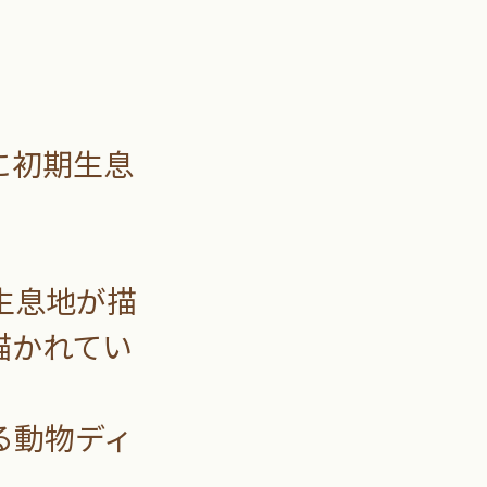
に初期生息
生息地が描
描かれてい
る動物ディ