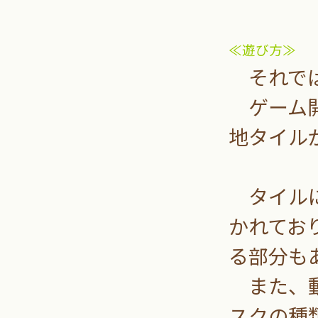
≪遊び方≫
それでは
ゲーム開
地タイル
タイルに
かれてお
る部分も
また、動
スクの種