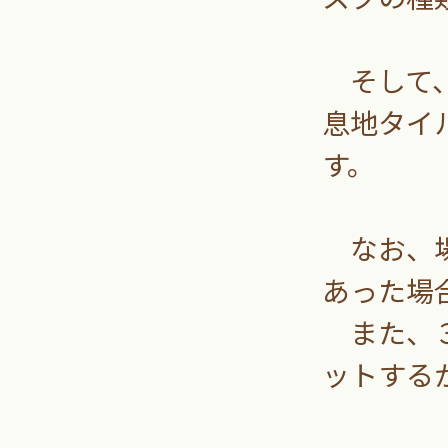
そして、
息地タイ
す。
なお、場
あった場
また、３
ットする