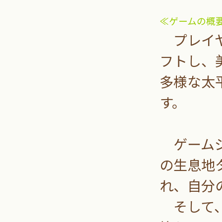
≪ゲームの概
プレイヤ
フトし、
多様な太
す。
ゲームジ
の生息地
れ、自分
そして、