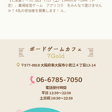
定）、農場経営ゲーム アグリコラ をみんなで遊びません
七金重ゲー入門会
アグリコラ
か？ 4名の参加者を募集します！ ル...
ゴーレム
ペイント体験会
ワイナリーの四季
ドミニオン
新ゲーム
重要なお知らせ
ボードゲーム
お得情報
〒577-0818 大阪府東大阪市小若江４丁目12-14
フリーマーケット
開店
06-6785-7050
ゲーム大会
シニア向け
電話受付時間
平日 12:30～22:30
ごいた
マーダーミステリー
土日祝 10:30～22:30
初心者歓迎
ごいた会