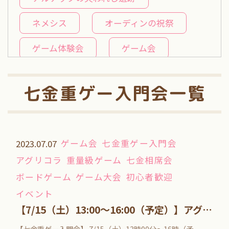
ネメシス
オーディンの祝祭
ゲーム体験会
ゲーム会
重量級ゲーム
七金水曜重ゲー会
七金重ゲー入門会一覧
七金相席会
推しボドバトル
近畿大学
カロム
ゲーム会
七金重ゲー入門会
2023.07.07
七金月曜ドミニオン会
アグリコラ
重量級ゲーム
七金相席会
七金木曜名作会
ボードゲーム
ゲーム大会
初心者歓迎
イベント
七金積みゲー崩し会
アース
【7/15（土）13:00～16:00（予定）】アグリコラ【七金重ゲー入門会】
テラミスティカガイアプロジェクト
【七金重ゲー入門会】 7/15（土）13時00分～16時（予