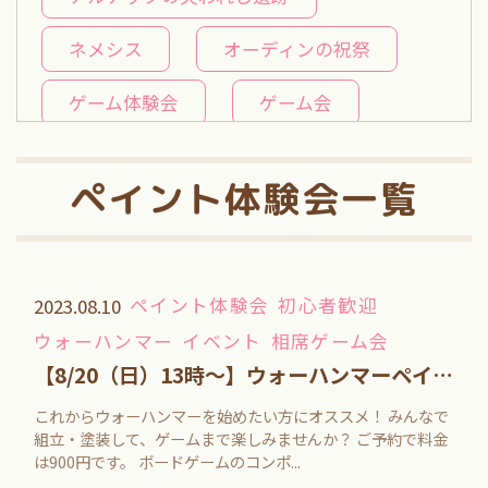
ネメシス
オーディンの祝祭
ゲーム体験会
ゲーム会
重量級ゲーム
七金水曜重ゲー会
ペイント体験会一覧
七金相席会
推しボドバトル
近畿大学
カロム
ペイント体験会
初心者歓迎
2023.08.10
七金月曜ドミニオン会
ウォーハンマー
イベント
相席ゲーム会
七金木曜名作会
【8/20（日）13時～】ウォーハンマーペイント体験会
これからウォーハンマーを始めたい方にオススメ！ みんなで
七金積みゲー崩し会
アース
組立・塗装して、ゲームまで楽しみませんか？ ご予約で料金
は900円です。 ボードゲームのコンポ...
テラミスティカガイアプロジェクト